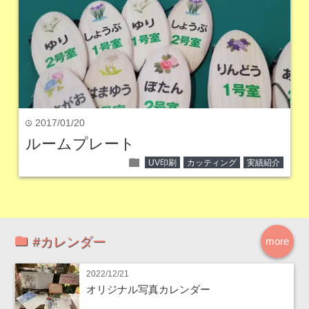
2017/01/20
time
ルームプレート
folder
UV印刷
カッティング
実績紹介
#カレンダー
more
2022/12/21
オリジナル写真カレンダー