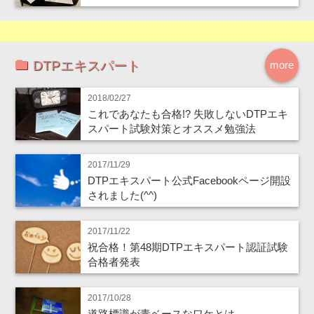
DTPエキスパート
more
2018/02/27
これであなたも合格!? 失敗しないDTPエキ
スパート試験対策とオススメ勉強法
2017/11/29
DTPエキスパート公式Facebookページ開設
されました(^^)
2017/11/22
祝合格！第48期DTPエキスパート認証試験
合格者発表
2017/10/28
道路標識が青ベースなワケとは…