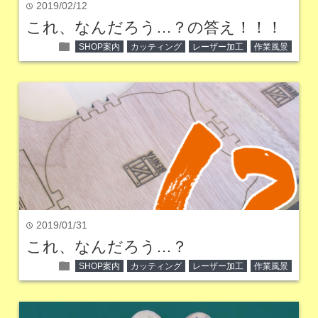
2019/02/12
time
これ、なんだろう…？の答え！！！
folder
SHOP案内
カッティング
レーザー加工
作業風景
2019/01/31
time
これ、なんだろう…？
folder
SHOP案内
カッティング
レーザー加工
作業風景