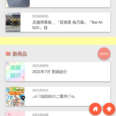
2018/08/30
店舗用看板＿『居酒屋 福乃蔵』『Bar Ai-
623-』様
新商品
more
2021/08/05
2021年7月 実績紹介
2021/05/14
｡o♡似顔絵のご案内♡o｡
home
arrowup
2021/02/08