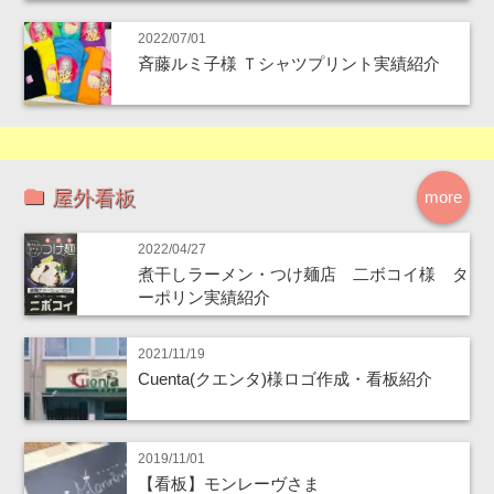
2022/07/01
斉藤ルミ子様 Ｔシャツプリント実績紹介
屋外看板
more
2022/04/27
煮干しラーメン・つけ麺店 二ボコイ様 タ
ーポリン実績紹介
2021/11/19
Cuenta(クエンタ)様ロゴ作成・看板紹介
2019/11/01
【看板】モンレーヴさま