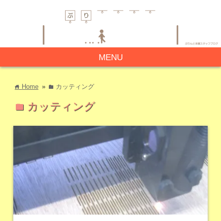
MENU
Home
»
カッティング
home
folder
カッティング
folder