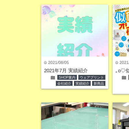
2021/08/05
2021
time
time
2021年7月 実績紹介
｡o♡
folder
folder
SHOP案内
ウェアプリント
会社紹介
実績紹介
新商品