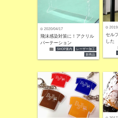
2019
time
2020/04/17
time
セル
飛沫感染対策に！アクリル
した
パーテーション
folder
SHOP案内
レーザー加工
新商品
2017
time