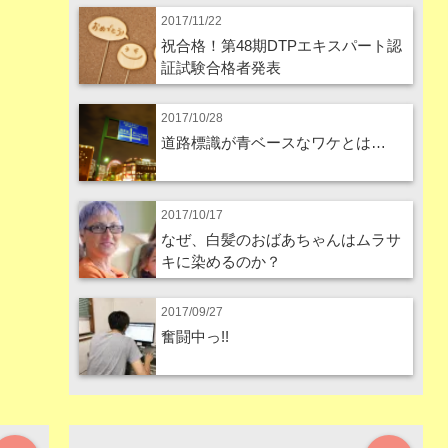
2017/11/22
祝合格！第48期DTPエキスパート認
証試験合格者発表
2017/10/28
道路標識が青ベースなワケとは…
2017/10/17
なぜ、白髪のおばあちゃんはムラサ
キに染めるのか？
2017/09/27
奮闘中っ!!