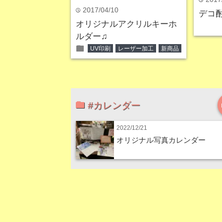
2017/04/10
time
デコ
オリジナルアクリルキーホ
ルダー♫
folder
UV印刷
レーザー加工
新商品
#カレンダー
2022/12/21
オリジナル写真カレンダー