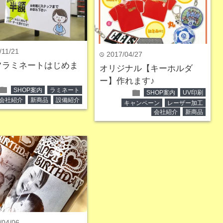
/11/21
2017/04/27
time
フラミネートはじめま
オリジナル【キーホルダ
ー】作れます♪
folder
SHOP案内
ラミネート
folder
SHOP案内
UV印刷
会社紹介
新商品
設備紹介
キャンペーン
レーザー加工
会社紹介
新商品
/04/06