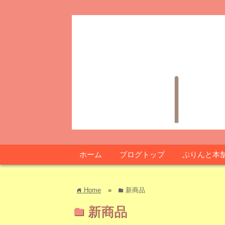
ホーム
ブログトップ
ぷりんと本
Home
»
新商品
home
folder
新商品
folder