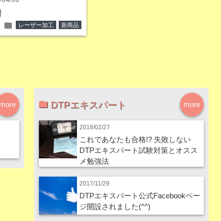
酎
folder
レーザー加工
新商品
DTPエキスパート
more
more
2018/02/27
これであなたも合格!? 失敗しない
DTPエキスパート試験対策とオスス
メ勉強法
2017/11/29
DTPエキスパート公式Facebookペー
ジ開設されました(^^)