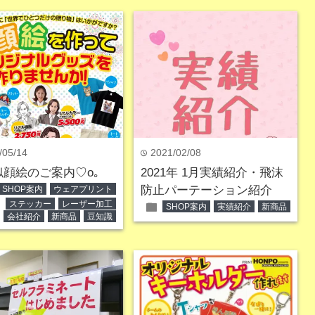
/05/14
2021/02/08
time
似顔絵のご案内♡o｡
2021年 1月実績紹介・飛沫
防止パーテーション紹介
SHOP案内
ウェアプリント
ステッカー
レーザー加工
folder
SHOP案内
実績紹介
新商品
会社紹介
新商品
豆知識