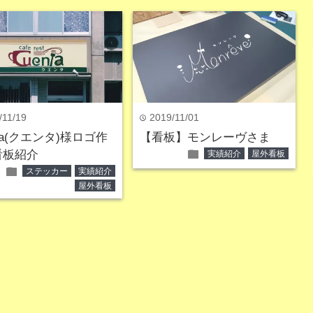
/11/19
2019/11/01
time
nta(クエンタ)様ロゴ作
【看板】モンレーヴさま
folder
看板紹介
実績紹介
屋外看板
folder
ステッカー
実績紹介
屋外看板