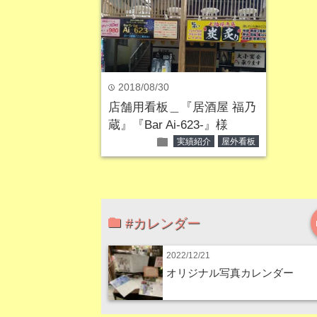
2018/08/30
time
店舗用看板＿『居酒屋 福乃
蔵』『Bar Ai-623-』様
folder
実績紹介
屋外看板
#カレンダー
2022/12/21
オリジナル写真カレンダー