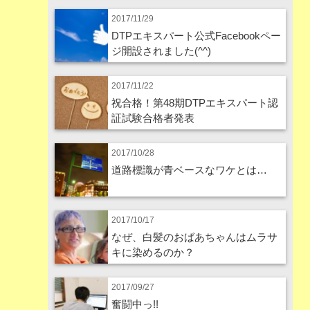
2017/11/29
DTPエキスパート公式Facebookペー
ジ開設されました(^^)
2017/11/22
祝合格！第48期DTPエキスパート認
証試験合格者発表
2017/10/28
道路標識が青ベースなワケとは…
2017/10/17
なぜ、白髪のおばあちゃんはムラサ
キに染めるのか？
2017/09/27
奮闘中っ!!