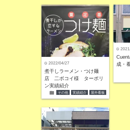
2021
time
Cue
2022/04/27
time
成・
煮干しラーメン・つけ麺
店 二ボコイ様 ターポリ
ン実績紹介
folder
その他
実績紹介
屋外看板