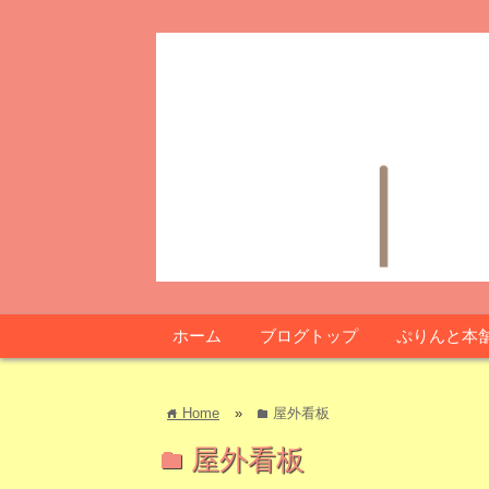
ホーム
ブログトップ
ぷりんと本
Home
»
屋外看板
home
folder
屋外看板
folder