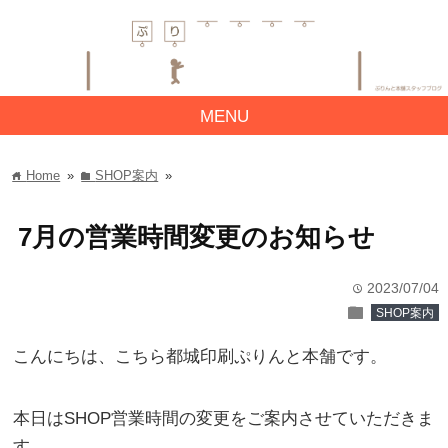
MENU
Home
»
SHOP案内
»
home
folder
7月の営業時間変更のお知らせ
2023/07/04
time
folder
SHOP案内
こんにちは、こちら都城印刷ぷりんと本舗です。
本日はSHOP営業時間の変更をご案内させていただきま
す。