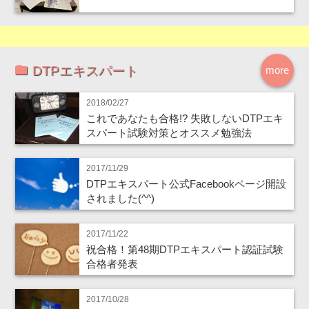
DTPエキスパート
more
2018/02/27
これであなたも合格!? 失敗しないDTPエキ
スパート試験対策とオススメ勉強法
2017/11/29
DTPエキスパート公式Facebookページ開設
されました(^^)
2017/11/22
祝合格！第48期DTPエキスパート認証試験
合格者発表
2017/10/28