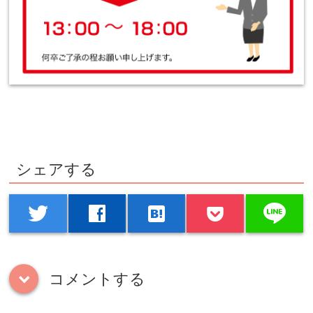
シェアする
line
twitter
facebook
hatenabookmark
コメントする
down