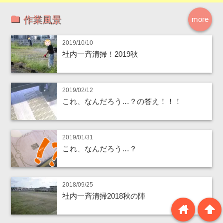
作業風景
more
2019/10/10
社内一斉清掃！2019秋
2019/02/12
これ、なんだろう…？の答え！！！
2019/01/31
これ、なんだろう…？
2018/09/25
社内一斉清掃2018秋の陣
home
arrowup