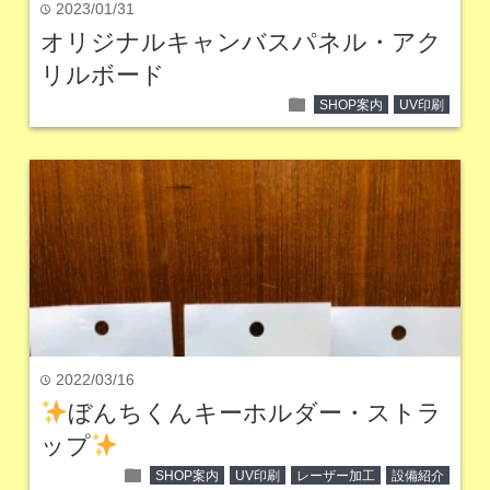
2023/01/31
time
オリジナルキャンバスパネル・アク
リルボード
folder
SHOP案内
UV印刷
2022/03/16
time
ぼんちくんキーホルダー・ストラ
ップ
folder
SHOP案内
UV印刷
レーザー加工
設備紹介