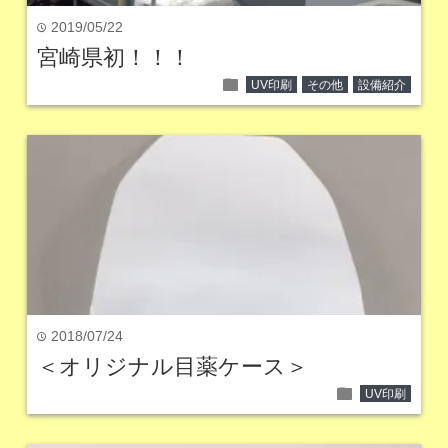
2019/05/22
time
宮崎県初！！！
folder
UV印刷
その他
設備紹介
2018/07/24
time
＜オリジナル目薬ケース＞
folder
UV印刷