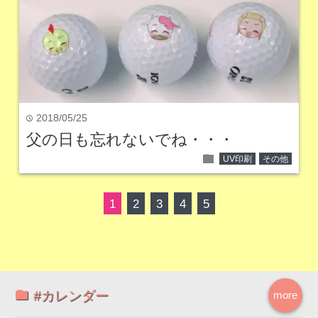
2018/05/25
time
父の日も忘れないでね・・・
folder
UV印刷
その他
1
2
3
4
5
#カレンダー
more