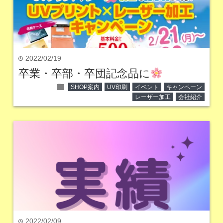
2022/02/19
time
卒業・卒部・卒団記念品に
folder
SHOP案内
UV印刷
イベント
キャンペーン
レーザー加工
会社紹介
2022/02/09
time