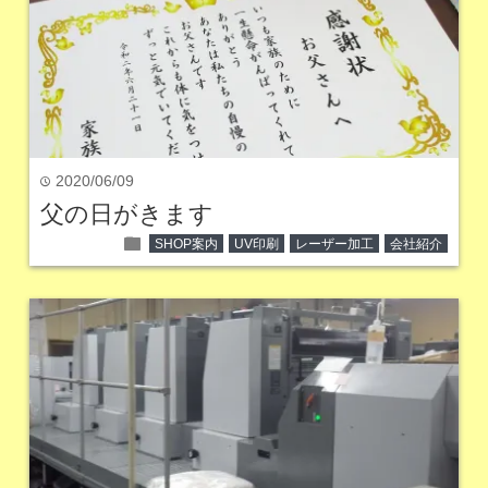
2020/06/09
time
父の日がきます
folder
SHOP案内
UV印刷
レーザー加工
会社紹介