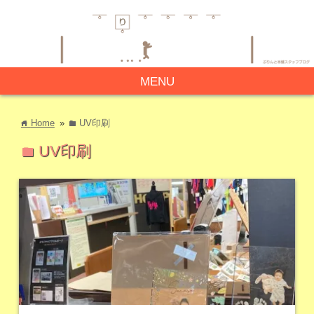
MENU
Home
»
UV印刷
home
folder
UV印刷
folder