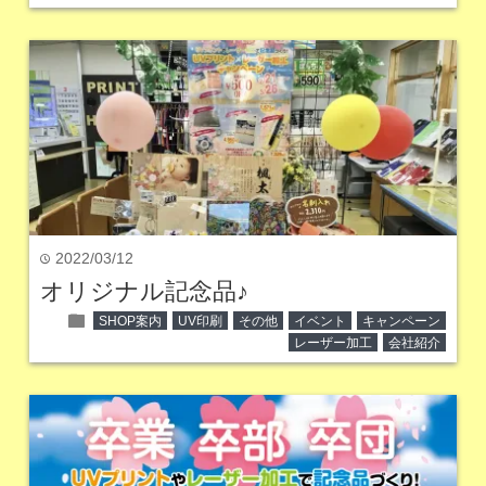
2022/03/12
time
オリジナル記念品♪
folder
SHOP案内
UV印刷
その他
イベント
キャンペーン
レーザー加工
会社紹介