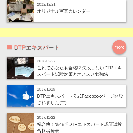
2022/12/21
オリジナル写真カレンダー
DTPエキスパート
more
2018/02/27
これであなたも合格!? 失敗しないDTPエキ
スパート試験対策とオススメ勉強法
2017/11/29
DTPエキスパート公式Facebookページ開設
されました(^^)
2017/11/22
祝合格！第48期DTPエキスパート認証試験
合格者発表