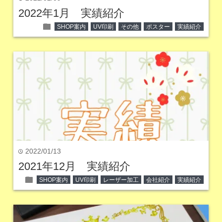
2022年1月 実績紹介
folder
SHOP案内
UV印刷
その他
ポスター
実績紹介
2022/01/13
time
2021年12月 実績紹介
folder
SHOP案内
UV印刷
レーザー加工
会社紹介
実績紹介