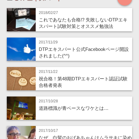
2018/02/27
これであなたも合格!? 失敗しないDTPエキ
スパート試験対策とオススメ勉強法
2017/11/29
DTPエキスパート公式Facebookページ開設
されました(^^)
2017/11/22
祝合格！第48期DTPエキスパート認証試験
合格者発表
2017/10/28
道路標識が青ベースなワケとは…
2017/10/17
なぜ、白髪のおばあちゃんはムラサキに染め