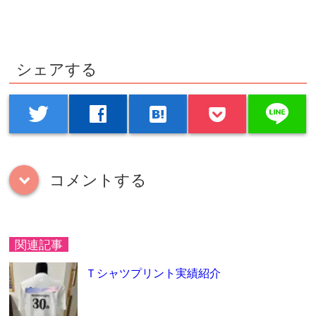
シェアする
line
twitter
facebook
hatenabookmark
コメントする
down
関連記事
Ｔシャツプリント実績紹介