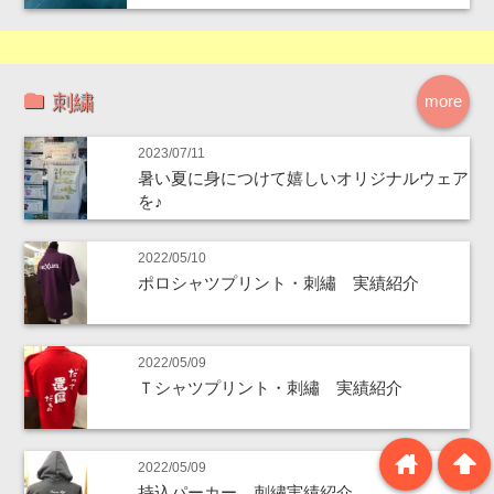
刺繍
more
2023/07/11
暑い夏に身につけて嬉しいオリジナルウェア
を♪
2022/05/10
ポロシャツプリント・刺繡 実績紹介
2022/05/09
Ｔシャツプリント・刺繡 実績紹介
home
arrowup
2022/05/09
持込パーカー 刺繡実績紹介