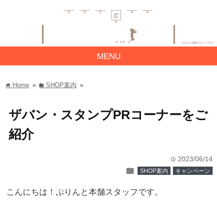
MENU
Home
»
SHOP案内
»
home
folder
ザバン・スタンプPRコーナーをご
紹介
2023/06/14
time
folder
SHOP案内
キャンペーン
こんにちは！ぷりんと本舗スタッフです。