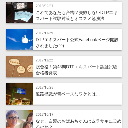
2018/02/27
これであなたも合格!? 失敗しないDTPエキ
スパート試験対策とオススメ勉強法
2017/11/29
DTPエキスパート公式Facebookページ開設
されました(^^)
2017/11/22
祝合格！第48期DTPエキスパート認証試験
合格者発表
2017/10/28
道路標識が青ベースなワケとは…
2017/10/17
なぜ、白髪のおばあちゃんはムラサキに染め
るのか？