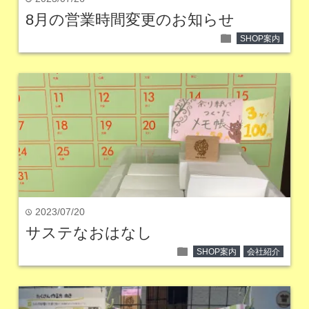
8月の営業時間変更のお知らせ
folder
SHOP案内
2023/07/20
time
サステなおはなし
folder
SHOP案内
会社紹介