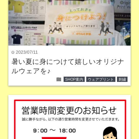
2023/07/11
time
暑い夏に身につけて嬉しいオリジナ
ルウェアを♪
folder
SHOP案内
ウェアプリント
刺繍