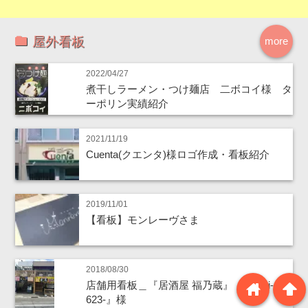
屋外看板
more
2022/04/27
煮干しラーメン・つけ麺店 二ボコイ様 タ
ーポリン実績紹介
2021/11/19
Cuenta(クエンタ)様ロゴ作成・看板紹介
2019/11/01
【看板】モンレーヴさま
2018/08/30
home
arrowup
店舗用看板＿『居酒屋 福乃蔵』『Bar Ai-
623-』様