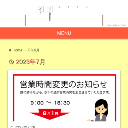
MENU
Home
»
0年0月
home
2023年7月
time
2023/07/26
time