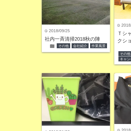
2018
time
2018/09/25
time
Ｔシ
社内一斉清掃2018秋の陣
クシ
folder
その他
会社紹介
作業風景
その他
キャン
2018
time