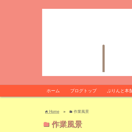
ホーム
ブログトップ
ぷりんと本
Home
»
作業風景
home
folder
作業風景
folder