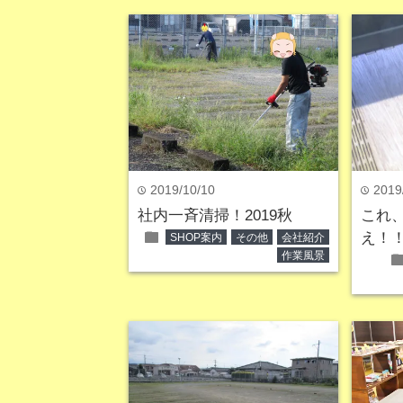
2019/10/10
2019
time
time
社内一斉清掃！2019秋
これ
folder
え！
SHOP案内
その他
会社紹介
作業風景
fol