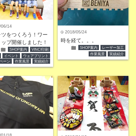
/06/14
2018/05/24
time
ャツをつくろう！ワー
時を経て。。。
ョップ開催しました！
folder
SHOP案内
レーザー加工
folder
SHOP案内
VINCI印刷
作業風景
実績紹介
イベント
ウェアプリント
ペーン
作業風景
実績紹介
/01/18