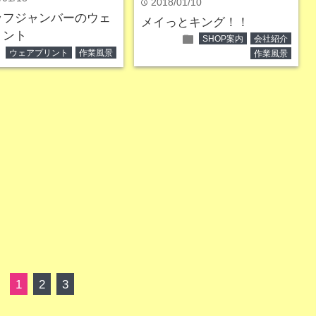
2018/01/10
time
ッフジャンバーのウェ
メイっとキング！！
リント
folder
SHOP案内
会社紹介
der
ウェアプリント
作業風景
作業風景
1
2
3