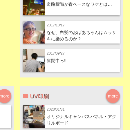
道路標識が青ベースなワケとは…
2017/10/17
なぜ、白髪のおばあちゃんはムラサ
キに染めるのか？
2017/09/27
奮闘中っ!!
UV印刷
more
more
2023/01/31
オリジナルキャンバスパネル・アク
リルボード