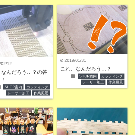
2019/01/31
time
/02/12
これ、なんだろう…？
、なんだろう…？の答
folder
SHOP案内
カッティング
！！
レーザー加工
作業風景
der
SHOP案内
カッティング
レーザー加工
作業風景