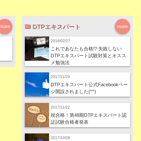
DTPエキスパート
more
more
2018/02/27
これであなたも合格!? 失敗しない
DTPエキスパート試験対策とオスス
メ勉強法
2017/11/29
DTPエキスパート公式Facebookペー
ジ開設されました(^^)
2017/11/22
祝合格！第48期DTPエキスパート認
証試験合格者発表
2017/10/28