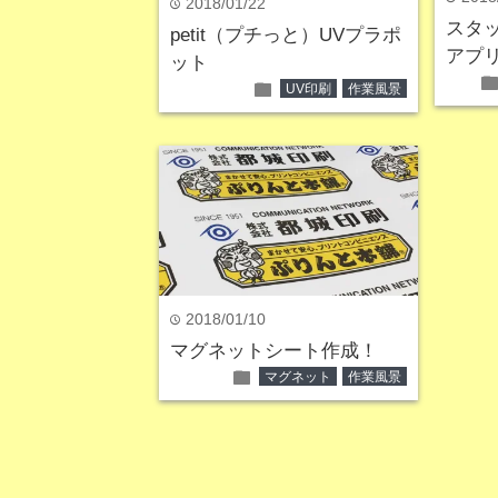
2018/01/22
time
スタ
petit（プチっと）UVプラポ
アプ
ット
fol
folder
UV印刷
作業風景
2018/01/10
time
マグネットシート作成！
folder
マグネット
作業風景