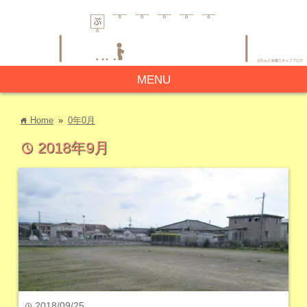
MENU
Home
»
0年0月
home
2018年9月
time
2018/09/25
time