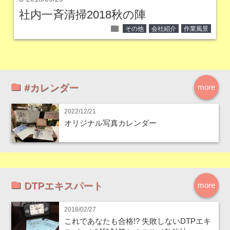
社内一斉清掃2018秋の陣
folder
その他
会社紹介
作業風景
#カレンダー
more
2022/12/21
オリジナル写真カレンダー
DTPエキスパート
more
2018/02/27
これであなたも合格!? 失敗しないDTPエキ