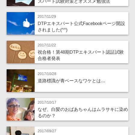
スパート試験対策とオススメ勉強法
2017/11/29
DTPエキスパート公式Facebookページ開設
されました(^^)
2017/11/22
祝合格！第48期DTPエキスパート認証試験
合格者発表
2017/10/28
道路標識が青ベースなワケとは…
2017/10/17
なぜ、白髪のおばあちゃんはムラサキに染め
るのか？
2017/09/27