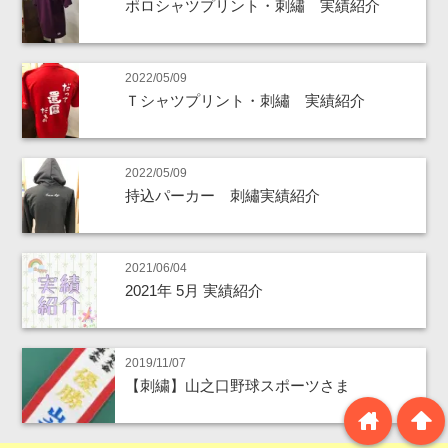
ポロシャツプリント・刺繡 実績紹介
2022/05/09
Ｔシャツプリント・刺繡 実績紹介
2022/05/09
持込パーカー 刺繡実績紹介
2021/06/04
2021年 5月 実績紹介
2019/11/07
【刺繍】山之口野球スポーツさま
home
arrowup