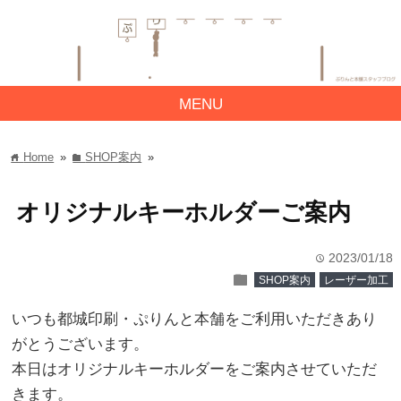
MENU
Home
»
SHOP案内
»
home
folder
オリジナルキーホルダーご案内
2023/01/18
time
folder
SHOP案内
レーザー加工
いつも都城印刷・ぷりんと本舗をご利用いただきあり
がとうございます。
本日はオリジナルキーホルダーをご案内させていただ
きます。