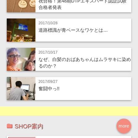
祝合格！第48期DTPエキスパート認証試験
合格者発表
2017/10/28
道路標識が青ベースなワケとは…
2017/10/17
なぜ、白髪のおばあちゃんはムラサキに染め
るのか？
2017/09/27
奮闘中っ!!
SHOP案内
more