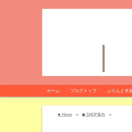
ホーム
ブログトップ
ぷりんと本
Home
»
SHOP案内
»
home
folder