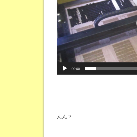
レ
ー
ヤ
ー
00:00
んん？