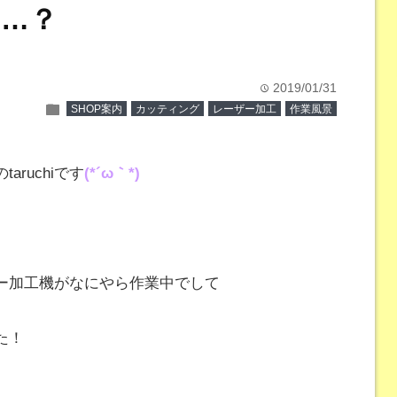
…？
2019/01/31
time
folder
SHOP案内
カッティング
レーザー加工
作業風景
ruchiです
(*´ω｀*)
ー加工機がなにやら作業中でして
た！