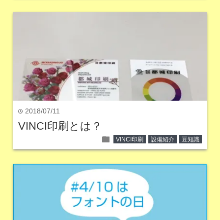
2018/07/11
time
VINCI印刷とは？
folder
VINCI印刷
設備紹介
豆知識