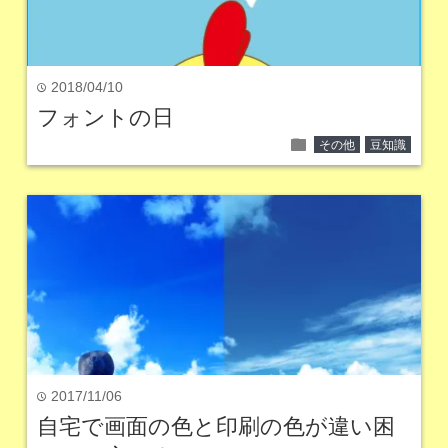
2018/04/10
time
フォントの日
folder
その他
豆知識
2017/11/06
time
自宅で画面の色と印刷の色が違い困