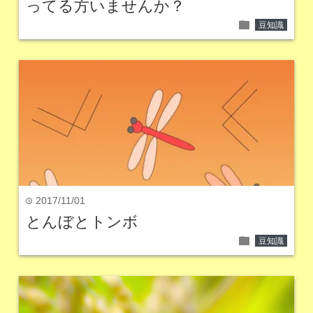
ってる方いませんか？
folder
豆知識
2017/11/01
time
とんぼとトンボ
folder
豆知識