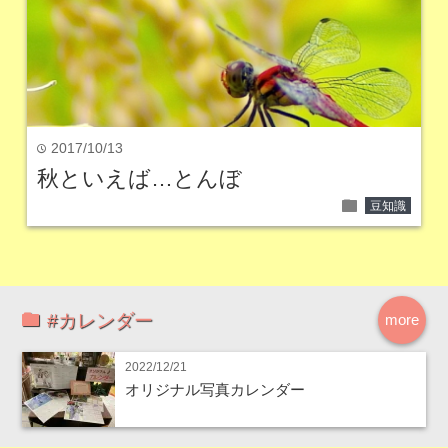
2017/10/13
time
秋といえば…とんぼ
folder
豆知識
#カレンダー
more
2022/12/21
オリジナル写真カレンダー