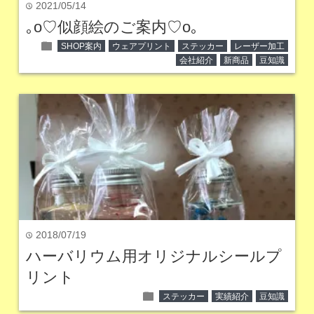
2021/05/14
time
｡o♡似顔絵のご案内♡o｡
folder
SHOP案内
ウェアプリント
ステッカー
レーザー加工
会社紹介
新商品
豆知識
2018/07/19
time
ハーバリウム用オリジナルシールプ
リント
folder
ステッカー
実績紹介
豆知識