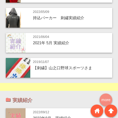
2022/05/09
持込パーカー 刺繡実績紹介
2021/06/04
2021年 5月 実績紹介
2019/11/07
【刺繍】山之口野球スポーツさま
実績紹介
more
home
arrowup
2022/09/12