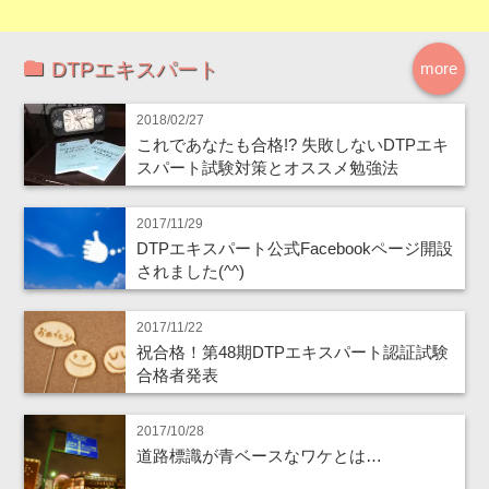
DTPエキスパート
more
2018/02/27
これであなたも合格!? 失敗しないDTPエキ
スパート試験対策とオススメ勉強法
2017/11/29
DTPエキスパート公式Facebookページ開設
されました(^^)
2017/11/22
祝合格！第48期DTPエキスパート認証試験
合格者発表
2017/10/28
道路標識が青ベースなワケとは…