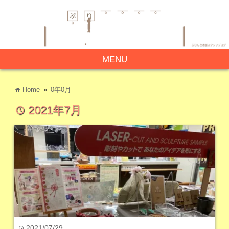
MENU
Home
»
0年0月
home
2021年7月
time
2021/07/29
time