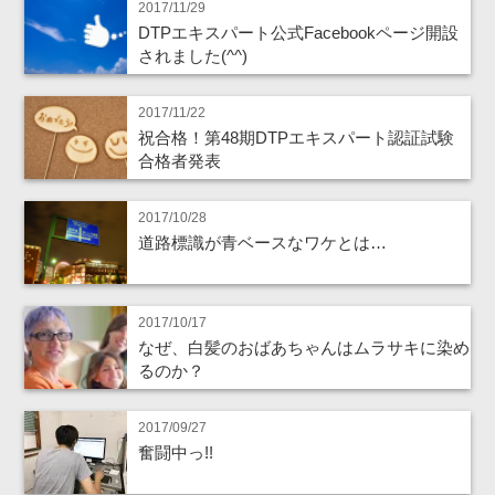
2017/11/29
DTPエキスパート公式Facebookページ開設
されました(^^)
2017/11/22
祝合格！第48期DTPエキスパート認証試験
合格者発表
2017/10/28
道路標識が青ベースなワケとは…
2017/10/17
なぜ、白髪のおばあちゃんはムラサキに染め
るのか？
2017/09/27
奮闘中っ!!