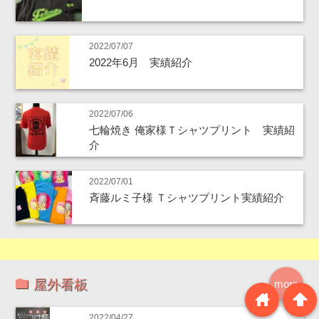
2022/07/07
2022年6月 実績紹介
2022/07/06
七輪焼き 俺家様Ｔシャツプリント 実績紹
介
2022/07/01
斉藤ルミ子様 Ｔシャツプリント実績紹介
屋外看板
more
home
arrowup
2022/04/27