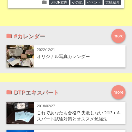
folder
SHOP案内
その他
イベント
実績紹介
#カレンダー
more
2022/12/21
オリジナル写真カレンダー
DTPエキスパート
more
2018/02/27
これであなたも合格!? 失敗しないDTPエキ
スパート試験対策とオススメ勉強法