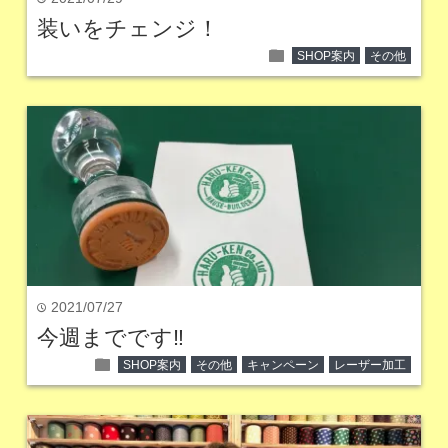
装いをチェンジ！
folder
SHOP案内
その他
2021/07/27
time
今週までです‼
folder
SHOP案内
その他
キャンペーン
レーザー加工