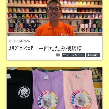
2021/07/26
time
ｵﾘｼﾞﾅﾙｳｪｱ 中西たたみ襖店様
folder
ウェアプリント
実績紹介