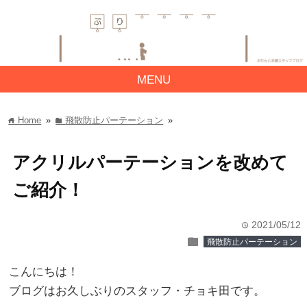
MENU
Home
»
飛散防止パーテーション
»
home
folder
アクリルパーテーションを改めて
ご紹介！
2021/05/12
time
folder
飛散防止パーテーション
こんにちは！
ブログはお久しぶりのスタッフ・チョキ田です。