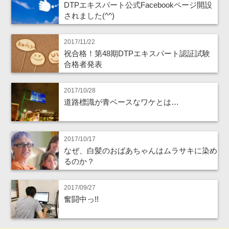
DTPエキスパート公式Facebookページ開設
されました(^^)
2017/11/22
祝合格！第48期DTPエキスパート認証試験
合格者発表
2017/10/28
道路標識が青ベースなワケとは…
2017/10/17
なぜ、白髪のおばあちゃんはムラサキに染め
るのか？
2017/09/27
奮闘中っ!!