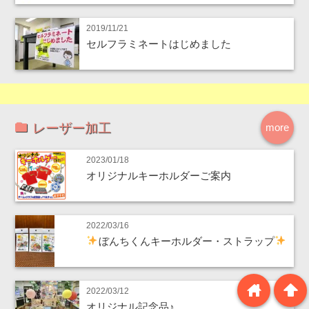
2019/11/21
セルフラミネートはじめました
レーザー加工
more
2023/01/18
オリジナルキーホルダーご案内
2022/03/16
ぼんちくんキーホルダー・ストラップ
home
arrowup
2022/03/12
オリジナル記念品♪