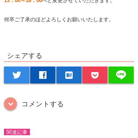
13：00～18：00
へと変更させていただきます。
何卒ご了承のほどよろしくお願いいたします。
シェアする
line
twitter
facebook
hatenabookmark
コメントする
down
関連記事