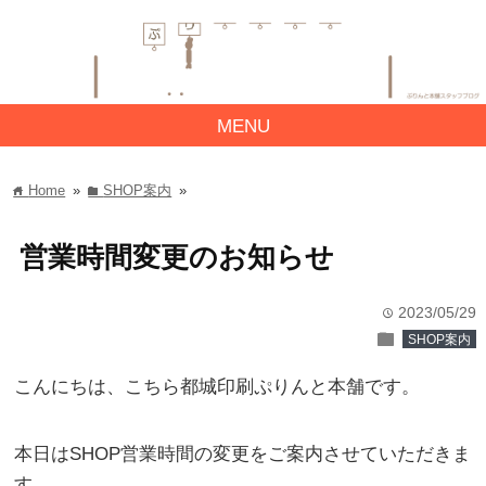
MENU
Home
»
SHOP案内
»
home
folder
営業時間変更のお知らせ
2023/05/29
time
folder
SHOP案内
こんにちは、こちら都城印刷ぷりんと本舗です。
本日はSHOP営業時間の変更をご案内させていただきま
す。