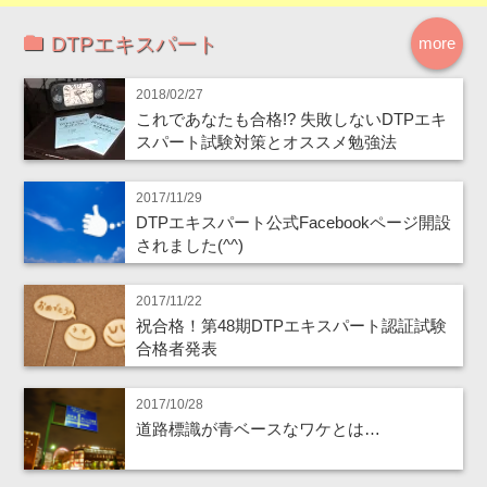
DTPエキスパート
more
2018/02/27
これであなたも合格!? 失敗しないDTPエキ
スパート試験対策とオススメ勉強法
2017/11/29
DTPエキスパート公式Facebookページ開設
されました(^^)
2017/11/22
祝合格！第48期DTPエキスパート認証試験
合格者発表
2017/10/28
道路標識が青ベースなワケとは…