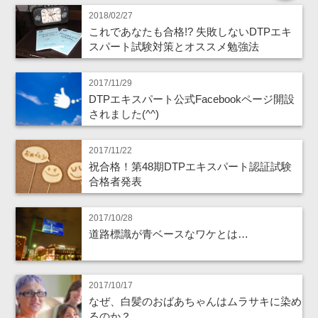
2018/02/27
これであなたも合格!? 失敗しないDTPエキ
スパート試験対策とオススメ勉強法
2017/11/29
DTPエキスパート公式Facebookページ開設
されました(^^)
2017/11/22
祝合格！第48期DTPエキスパート認証試験
合格者発表
2017/10/28
道路標識が青ベースなワケとは…
2017/10/17
なぜ、白髪のおばあちゃんはムラサキに染め
るのか？