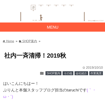
MENU
Home
»
SHOP案内
»
home
folder
社内一斉清掃！2019秋
2019/10/10
time
folder
SHOP案内
その他
会社紹介
作業風景
はいこんにちはー！
ぷりんと本舗スタッフブログ担当のtaruchiです
(｀・
ω・´)