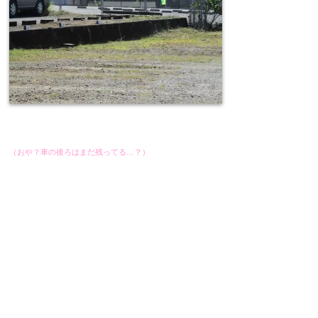
（おや？車の後ろはまだ残ってる…？）