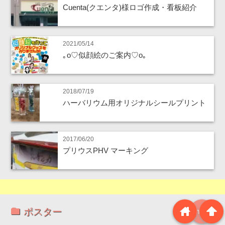
Cuenta(クエンタ)様ロゴ作成・看板紹介
2021/05/14
｡o♡似顔絵のご案内♡o｡
2018/07/19
ハーバリウム用オリジナルシールプリント
2017/06/20
プリウスPHV マーキング
home
arrowup
ポスター
more