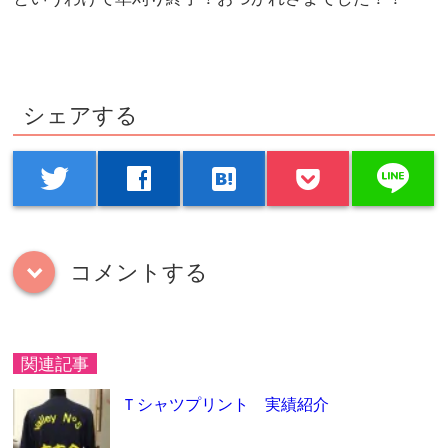
シェアする
line
twitter
facebook
hatenabookmark
コメントする
down
関連記事
Ｔシャツプリント 実績紹介