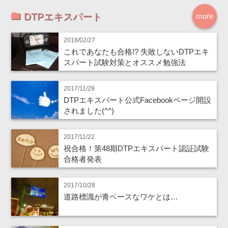
DTPエキスパート
more
2018/02/27
これであなたも合格!? 失敗しないDTPエキ
スパート試験対策とオススメ勉強法
2017/11/29
DTPエキスパート公式Facebookページ開設
されました(^^)
2017/11/22
祝合格！第48期DTPエキスパート認証試験
合格者発表
2017/10/28
道路標識が青ベースなワケとは…