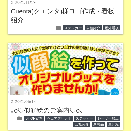
2021/11/19
time
Cuenta(クエンタ)様ロゴ作成・看板
紹介
folder
ステッカー
実績紹介
屋外看板
2021/05/14
time
｡o♡似顔絵のご案内♡o｡
folder
SHOP案内
ウェアプリント
ステッカー
レーザー加工
会社紹介
新商品
豆知識