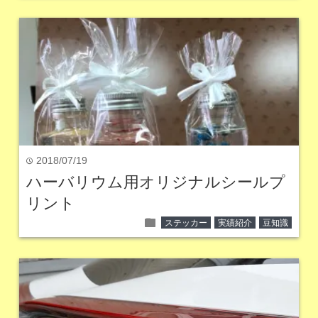
2018/07/19
time
ハーバリウム用オリジナルシールプ
リント
folder
ステッカー
実績紹介
豆知識