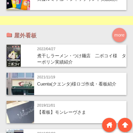
屋外看板
more
2022/04/27
煮干しラーメン・つけ麺店 二ボコイ様 タ
ーポリン実績紹介
2021/11/19
Cuenta(クエンタ)様ロゴ作成・看板紹介
2019/11/01
【看板】モンレーヴさま
home
arrowup