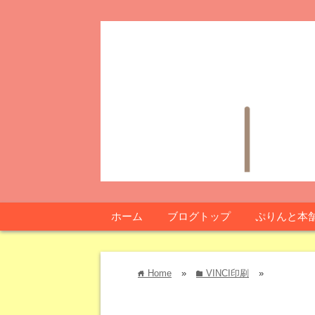
ホーム
ブログトップ
ぷりんと本
Home
»
VINCI印刷
»
home
folder