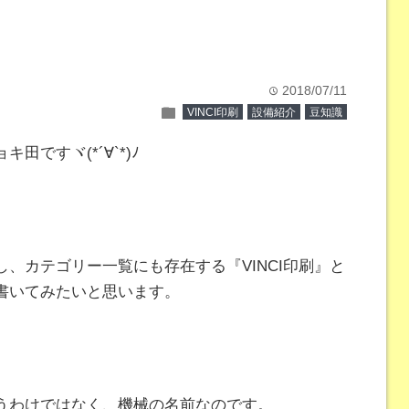
2018/07/11
time
folder
VINCI印刷
設備紹介
豆知識
ですヾ(*´∀`*)ﾉ
、カテゴリー一覧にも存在する『VINCI印刷』と
書いてみたいと思います。
うわけではなく、機械の名前なのです。