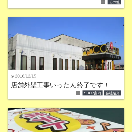
folder
その他
2018/12/15
time
店舗外壁工事いったん終了です！
folder
SHOP案内
会社紹介