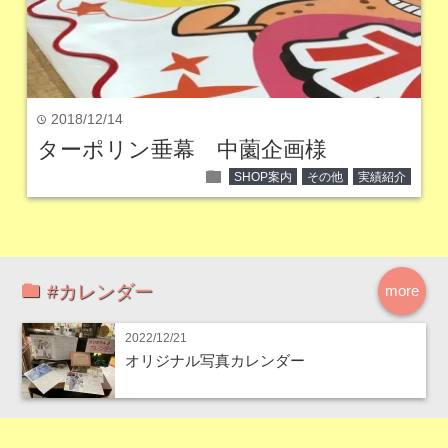
2018/12/14
time
ターポリン垂幕 中薗企画様
folder
SHOP案内
その他
実績紹介
#カレンダー
more
2022/12/21
オリジナル写真カレンダー