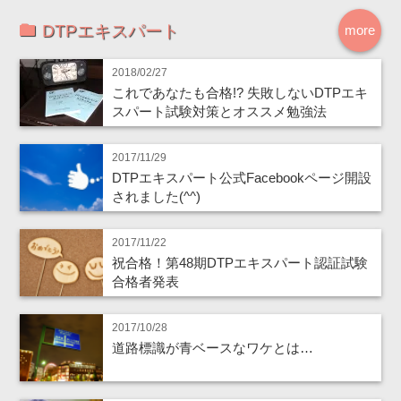
DTPエキスパート
more
2018/02/27
これであなたも合格!? 失敗しないDTPエキ
スパート試験対策とオススメ勉強法
2017/11/29
DTPエキスパート公式Facebookページ開設
されました(^^)
2017/11/22
祝合格！第48期DTPエキスパート認証試験
合格者発表
2017/10/28
道路標識が青ベースなワケとは…