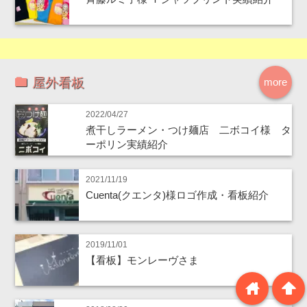
屋外看板
more
2022/04/27
煮干しラーメン・つけ麺店 二ボコイ様 タ
ーポリン実績紹介
2021/11/19
Cuenta(クエンタ)様ロゴ作成・看板紹介
2019/11/01
【看板】モンレーヴさま
home
arrowup