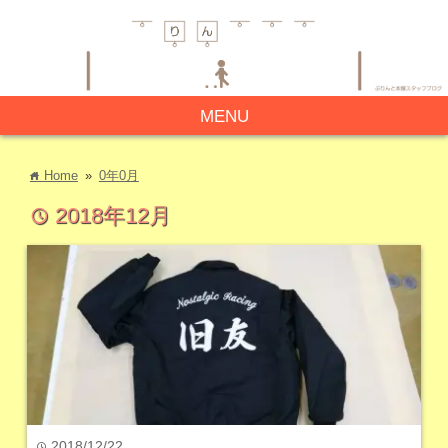
MENU
Home
»
0年0月
home
2018年12月
time
2018/12/22
time