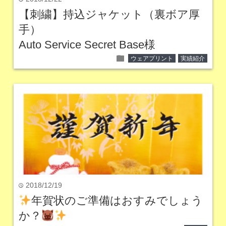
【刺繍】持込ジャケット（裏ボア厚
手）
Auto Service Secret Base様
folder
ウェアプリント
実績紹介
2018/12/19
time
年賀状のご準備はおすみでしょう
か？