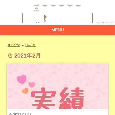
MENU
Home
»
0年0月
home
2021年2月
time
2021/02/08
time