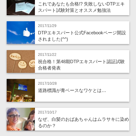
これであなたも合格!? 失敗しないDTPエキ
スパート試験対策とオススメ勉強法
2017/11/29
DTPエキスパート公式Facebookページ開設
されました(^^)
2017/11/22
祝合格！第48期DTPエキスパート認証試験
合格者発表
2017/10/28
道路標識が青ベースなワケとは…
2017/10/17
なぜ、白髪のおばあちゃんはムラサキに染め
るのか？