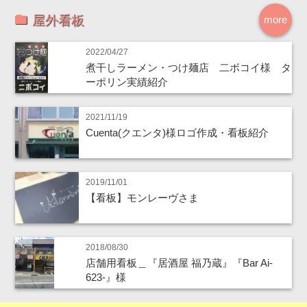
屋外看板
more
2022/04/27
煮干しラーメン・つけ麺店 二ボコイ様 タ
ーポリン実績紹介
2021/11/19
Cuenta(クエンタ)様ロゴ作成・看板紹介
2019/11/01
【看板】モンレーヴさま
2018/08/30
店舗用看板＿『居酒屋 福乃蔵』『Bar Ai-
623-』様