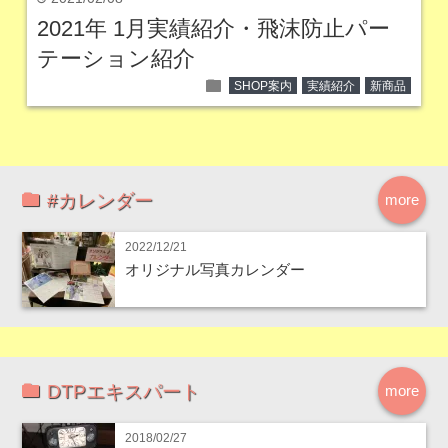
2021年 1月実績紹介・飛沫防止パー
テーション紹介
folder
SHOP案内
実績紹介
新商品
#カレンダー
more
2022/12/21
オリジナル写真カレンダー
DTPエキスパート
more
2018/02/27