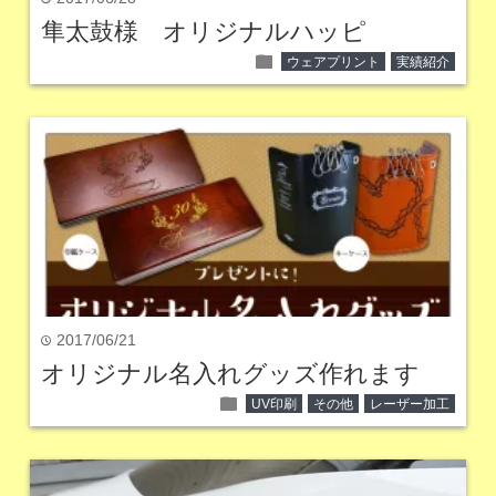
隼太鼓様 オリジナルハッピ
folder
ウェアプリント
実績紹介
2017/06/21
time
オリジナル名入れグッズ作れます
folder
UV印刷
その他
レーザー加工