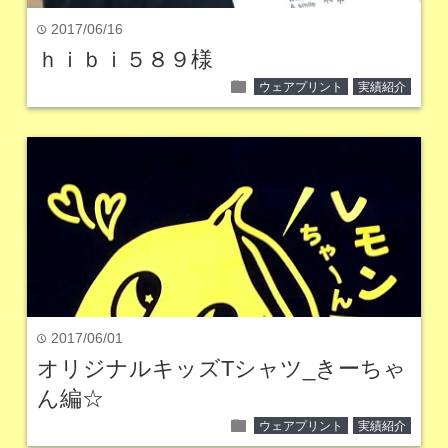
2017/06/16
time
ｈｉｂｉ５８９様
folder
ウェアプリント
実績紹介
2017/06/01
time
オリジナルキッズTシャツ_きーちゃ
ん編☆
folder
ウェアプリント
実績紹介