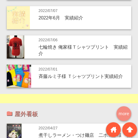
2022/07/07
2022年6月 実績紹介
2022/07/06
七輪焼き 俺家様Ｔシャツプリント 実績紹
介
2022/07/01
斉藤ルミ子様 Ｔシャツプリント実績紹介
屋外看板
more
home
arrowup
2022/04/27
煮干しラーメン・つけ麺店 二ボコイ様 タ