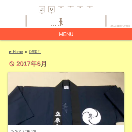
MENU
Home
»
0年0月
home
2017年6月
time
2017/06/28
time