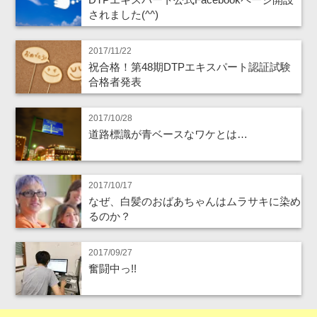
されました(^^)
2017/11/22
祝合格！第48期DTPエキスパート認証試験
合格者発表
2017/10/28
道路標識が青ベースなワケとは…
2017/10/17
なぜ、白髪のおばあちゃんはムラサキに染め
るのか？
2017/09/27
奮闘中っ!!