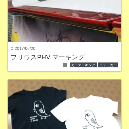
2017/06/20
time
プリウスPHV マーキング
folder
カーマーキング
ステッカー