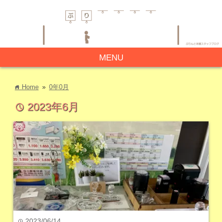
MENU
Home
»
0年0月
home
2023年6月
time
2023/06/14
time