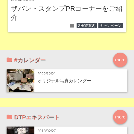
ザバン・スタンプPRコーナーをご紹
介
folder
SHOP案内
キャンペーン
#カレンダー
more
2022/12/21
オリジナル写真カレンダー
DTPエキスパート
more
2018/02/27