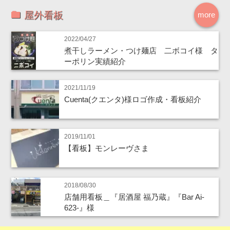
屋外看板
more
2022/04/27
煮干しラーメン・つけ麺店 二ボコイ様 タ
ーポリン実績紹介
2021/11/19
Cuenta(クエンタ)様ロゴ作成・看板紹介
2019/11/01
【看板】モンレーヴさま
2018/08/30
店舗用看板＿『居酒屋 福乃蔵』『Bar Ai-
623-』様