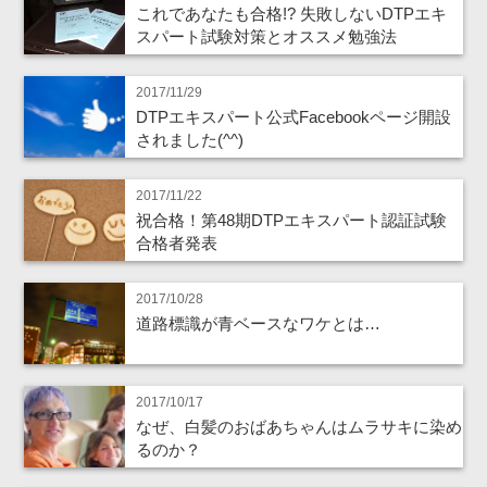
これであなたも合格!? 失敗しないDTPエキ
スパート試験対策とオススメ勉強法
2017/11/29
DTPエキスパート公式Facebookページ開設
されました(^^)
2017/11/22
祝合格！第48期DTPエキスパート認証試験
合格者発表
2017/10/28
道路標識が青ベースなワケとは…
2017/10/17
なぜ、白髪のおばあちゃんはムラサキに染め
るのか？