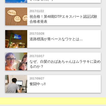
2017/11/22
祝合格！第48期DTPエキスパート認証試験
合格者発表
2017/10/28
道路標識が青ベースなワケとは…
2017/10/17
なぜ、白髪のおばあちゃんはムラサキに染め
るのか？
2017/09/27
奮闘中っ!!