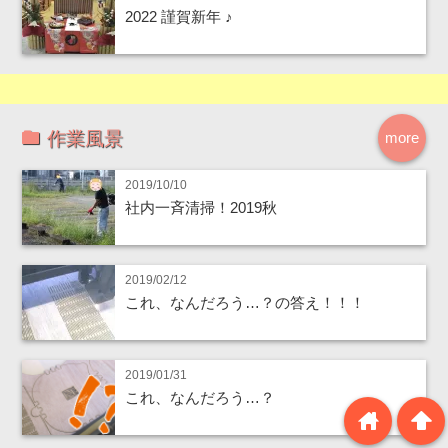
2022 謹賀新年 ♪
作業風景
more
2019/10/10
社内一斉清掃！2019秋
2019/02/12
これ、なんだろう…？の答え！！！
2019/01/31
これ、なんだろう…？
home
arrowup