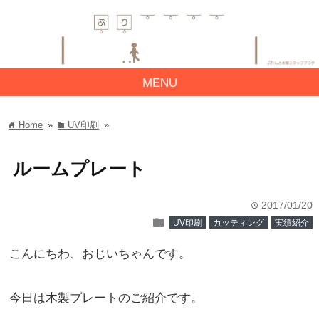
MENU
Home
»
UV印刷
»
home
folder
ルームプレート
2017/01/20
time
folder
UV印刷
カッティング
実績紹介
こんにちわ、おじいちゃんです。
今日は木製プレートのご紹介です。