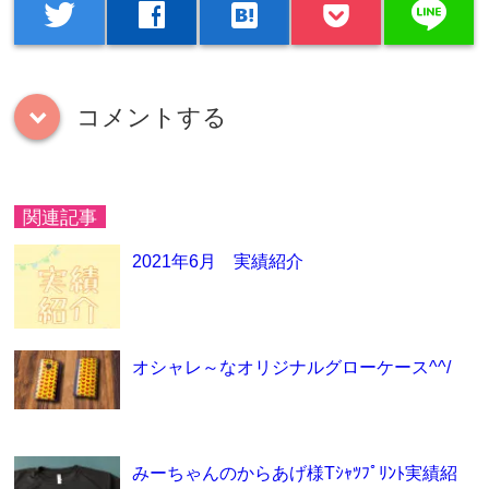
line
twitter
facebook
hatenabookmark
コメントする
down
関連記事
2021年6月 実績紹介
オシャレ～なオリジナルグローケース^^/
みーちゃんのからあげ様Tｼｬﾂﾌﾟﾘﾝﾄ実績紹