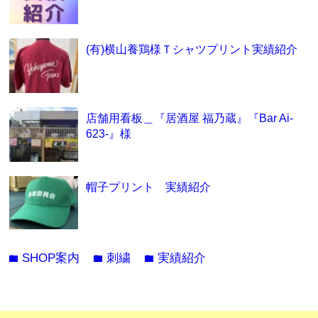
(有)横山養鶏様Ｔシャツプリント実績紹介
店舗用看板＿『居酒屋 福乃蔵』『Bar Ai-
623-』様
帽子プリント 実績紹介
SHOP案内
刺繍
実績紹介
folder
folder
folder