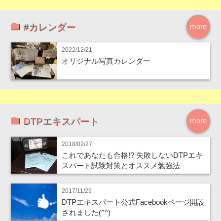
#カレンダー
more
2022/12/21
オリジナル写真カレンダー
DTPエキスパート
more
2018/02/27
これであなたも合格!? 失敗しないDTPエキ
スパート試験対策とオススメ勉強法
2017/11/29
DTPエキスパート公式Facebookページ開設
されました(^^)