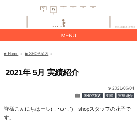
MENU
Home
»
SHOP案内
»
home
folder
2021年 5月 実績紹介
2021/06/04
time
folder
SHOP案内
刺繍
実績紹介
皆様こんにちはー♡(´｡･ω･｡`) shopスタッフの花子で
す。