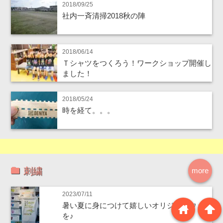
2018/09/25
社内一斉清掃2018秋の陣
2018/06/14
Ｔシャツをつくろう！ワークショップ開催し
ました！
2018/05/24
時を経て。。。
刺繍
more
2023/07/11
暑い夏に身につけて嬉しいオリジナルウェア
home
arrowup
を♪