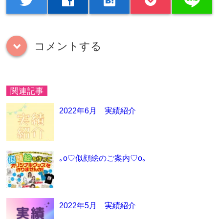
line
twitter
facebook
hatenabookmark
コメントする
down
関連記事
2022年6月 実績紹介
｡o♡似顔絵のご案内♡o｡
2022年5月 実績紹介