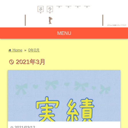
MENU
Home
»
0年0月
home
2021年3月
time
2021/03/12
time