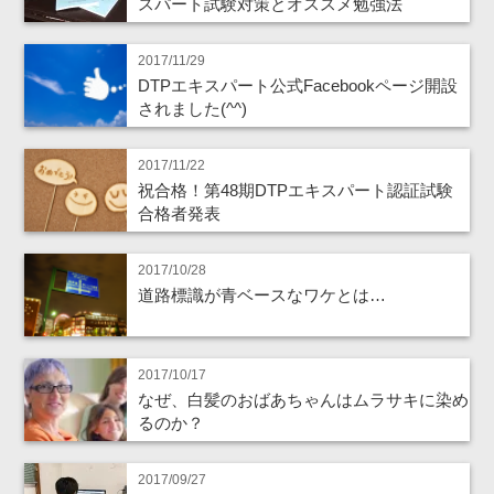
スパート試験対策とオススメ勉強法
2017/11/29
DTPエキスパート公式Facebookページ開設
されました(^^)
2017/11/22
祝合格！第48期DTPエキスパート認証試験
合格者発表
2017/10/28
道路標識が青ベースなワケとは…
2017/10/17
なぜ、白髪のおばあちゃんはムラサキに染め
るのか？
2017/09/27