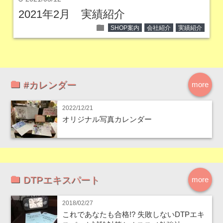
2021年2月 実績紹介
folder
SHOP案内
会社紹介
実績紹介
#カレンダー
more
2022/12/21
オリジナル写真カレンダー
DTPエキスパート
more
2018/02/27
これであなたも合格!? 失敗しないDTPエキ