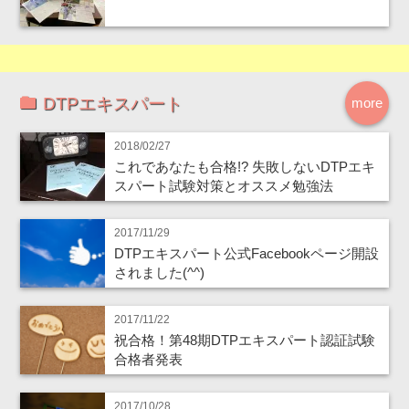
DTPエキスパート
more
2018/02/27
これであなたも合格!? 失敗しないDTPエキ
スパート試験対策とオススメ勉強法
2017/11/29
DTPエキスパート公式Facebookページ開設
されました(^^)
2017/11/22
祝合格！第48期DTPエキスパート認証試験
合格者発表
2017/10/28