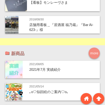
【看板】モンレーヴさま
2018/08/30
店舗用看板＿『居酒屋 福乃蔵』『Bar Ai-
623-』様
新商品
more
2021/08/05
2021年7月 実績紹介
2021/05/14
｡o♡似顔絵のご案内♡o｡
home
arrowup