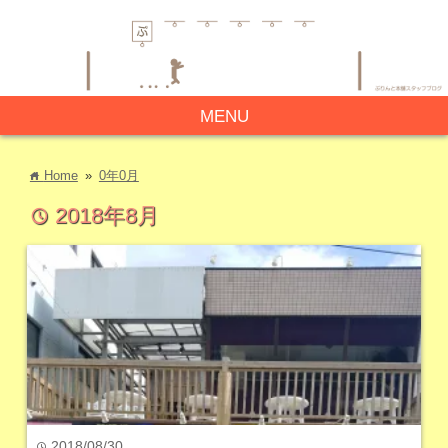
MENU
Home
»
0年0月
home
2018年8月
time
2018/08/30
time