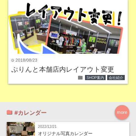
2018/08/23
time
ぷりんと本舗店内レイアウト変更
folder
SHOP案内
会社紹介
#カレンダー
more
2022/12/21
オリジナル写真カレンダー