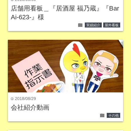
店舗用看板＿『居酒屋 福乃蔵』『Bar
Ai-623-』様
folder
実績紹介
屋外看板
2018/08/29
time
会社紹介動画
folder
その他