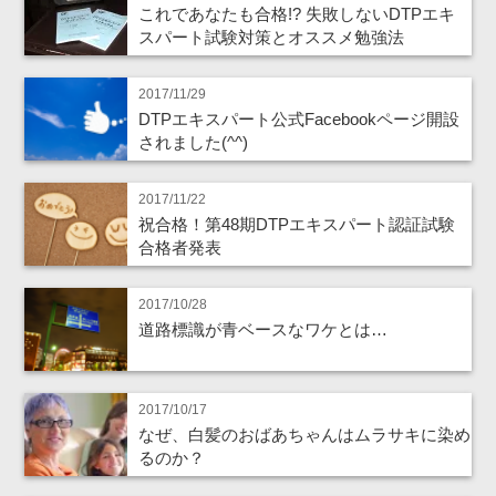
これであなたも合格!? 失敗しないDTPエキ
スパート試験対策とオススメ勉強法
2017/11/29
DTPエキスパート公式Facebookページ開設
されました(^^)
2017/11/22
祝合格！第48期DTPエキスパート認証試験
合格者発表
2017/10/28
道路標識が青ベースなワケとは…
2017/10/17
なぜ、白髪のおばあちゃんはムラサキに染め
るのか？