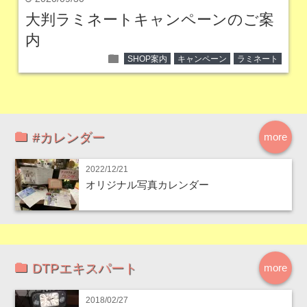
大判ラミネートキャンペーンのご案
内
folder
SHOP案内
キャンペーン
ラミネート
#カレンダー
more
2022/12/21
オリジナル写真カレンダー
DTPエキスパート
more
2018/02/27