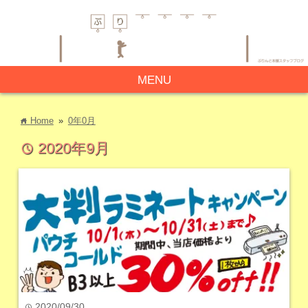
MENU
Home
»
0年0月
home
2020年9月
time
2020/09/30
time