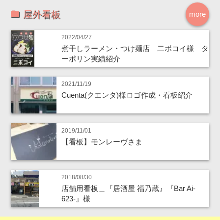
屋外看板
more
2022/04/27
煮干しラーメン・つけ麺店 二ボコイ様 タ
ーポリン実績紹介
2021/11/19
Cuenta(クエンタ)様ロゴ作成・看板紹介
2019/11/01
【看板】モンレーヴさま
2018/08/30
店舗用看板＿『居酒屋 福乃蔵』『Bar Ai-
623-』様